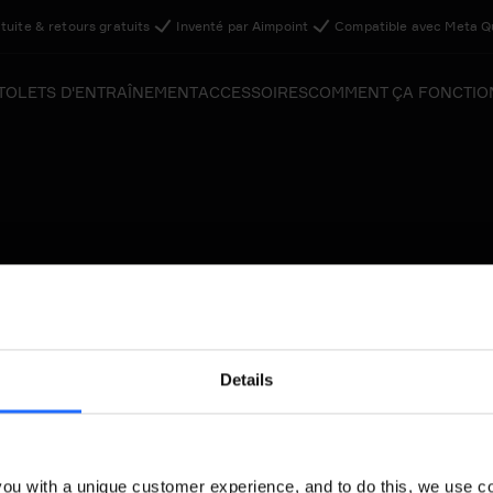
atuite & retours gratuits
Inventé par Aimpoint
Compatible avec Meta Qu
TOLETS D'ENTRAÎNEMENT
ACCESSOIRES
COMMENT ÇA FONCTIO
Details
ou with a unique customer experience, and to do this, we use c