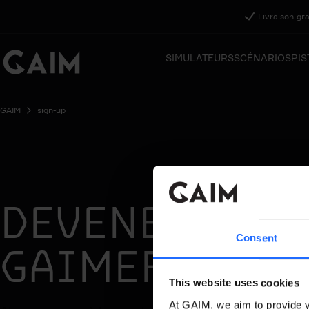
Livraison gr
SIMULATEURS
SCÉNARIOS
PIS
GAIM
sign-up
DEVENEZ UN
Consent
GAIMER
This website uses cookies
At GAIM, we aim to provide y