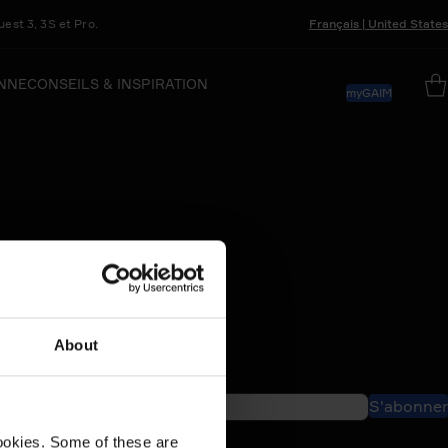
est 3, 3S et Pro.
Français
|
United States
NNE
CONSEILS & INSPIRATION
myGAIM
About
S'abonner
ookies. Some of these are