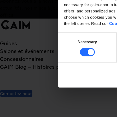
Abonnez-vous à la newsletter GAIM et recevez nos
necessary for gaim.com to fun
actualités, nos mises à jour logicielles et nos
offers, and personalized ads 
offres.
choose which cookies you wan
the left corner. Read our
Coo
Consent
Necessary
Selection
Guides
Salons et événements
Concessionnaires
GAIM Blog – Histoires pour Inspirer
Contactez-nous