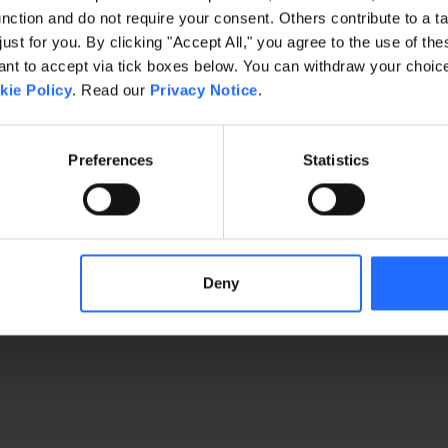
ction and do not require your consent. Others contribute to a ta
EN M'ABONNANT, J'ACCEPTE QUE GAI
just for you. By clicking "Accept All," you agree to the use of th
MOMENT ET GRATUITEMENT. EN SAVOI
THIS SITE IS PROTECTED BY RECAPTC
t to accept via tick boxes below. You can withdraw your choice 
kie Policy
. Read our
Privacy Notice
.
BOUTIQUE
QUI SOMMES-NOUS ?
Preferences
Statistics
Simulateurs
Comment ça fonctionne
Scénarios
À propos de nous
Pistolets d'entraînement
Carrières
Accessoires
Revues vidéo
Nos partenaires
Media Room
Deny