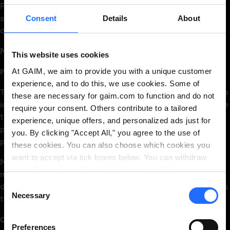
Potencial de Sobrecorrección: Existe el riesgo de
sobrecorregir tu plomo, lo que puede resultar en fallar el
Consent
Details
About
objetivo.
Método de Mantener el Plomo
This website uses cookies
At GAIM, we aim to provide you with a unique customer
Pros:
experience, and to do this, we use cookies. Some of
Trayectorias Predecibles: El método de Mantener el Plomo
these are necessary for gaim.com to function and do not
implica mantener la escopeta delante del objetivo durante
require your consent. Others contribute to a tailored
todo el movimiento y disparar. Esta técnica funciona bien
experience, unique offers, and personalized ads just for
para objetivos con trayectorias predecibles,
you. By clicking "Accept All," you agree to the use of
proporcionando un plomo constante y estable.
these cookies. You can also choose which cookies you
want to accept via tick boxes below. You can withdraw
Menos Dependiente de los Reflejos: A diferencia del
your choice at any time via the icon in the left
método de Pasar a Través, Mantener el Plomo es menos
corner. Read our
Cookie Policy
. Read our
Privacy
Consent
dependiente de los reflejos y el tiempo, lo que facilita a los
Notice
.
Necessary
Selection
tiradores mantener la precisión.
Contras:
Preferences