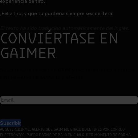
experiencia de tiro.
¡Feliz tiro, y que tu puntería siempre sea certera!
El texto ha sido traducido automáticamente del inglés.
CONVIÉRTASE EN
GAIMER
Suscríbase al boletín de GAIM y reciba las últimas noticias,
lanzamientos de software y ofertas.
Suscribir
AL SUSCRIBIRME, ACEPTO QUE GAIM ME ENVÍE BOLETINES POR CORREO
ELECTRÓNICO. PUEDO DARME DE BAJA EN CUALQUIER MOMENTO DE FORMA