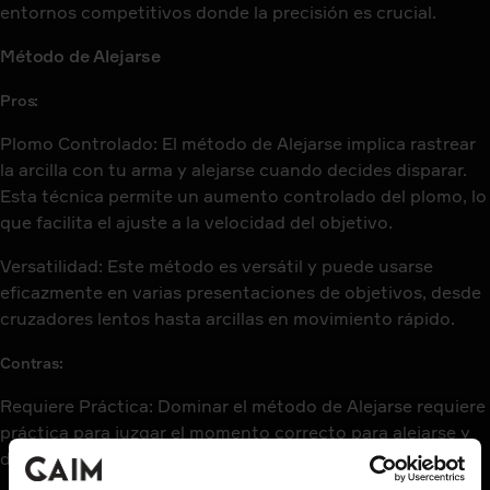
entornos competitivos donde la precisión es crucial.
Método de Alejarse
Pros:
Plomo Controlado: El método de Alejarse implica rastrear
la arcilla con tu arma y alejarse cuando decides disparar.
Esta técnica permite un aumento controlado del plomo, lo
que facilita el ajuste a la velocidad del objetivo.
Versatilidad: Este método es versátil y puede usarse
eficazmente en varias presentaciones de objetivos, desde
cruzadores lentos hasta arcillas en movimiento rápido.
Contras:
Requiere Práctica: Dominar el método de Alejarse requiere
práctica para juzgar el momento correcto para alejarse y
disparar.