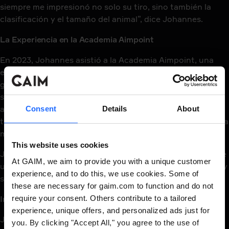
siempre me impresionó no solo su tiro, sino también la
clasificación y el tamaño del animal”, dice Johannes.
La Experiencia en la Academia Aimpoint
En 2023, Johannes asistió a la Academia Aimpoint, una
experiencia que describe como tanto estresante como
gratificante. "Estaba muy nervioso con un camarógrafo
siguiéndome durante tres días", admite. “Sin embargo, la
academia proporcionó valiosos conocimientos sobre el
Consent
Details
About
tiro con rifle, particularmente la técnica de sostener con la
mano trasera en lugar de la delantera”.
This website uses cookies
Johannes terminaría ganando la Academia Aimpoint. “Fue
At GAIM, we aim to provide you with a unique customer
una gran experiencia que me enseñó mucho sobre el tiro y
experience, and to do this, we use cookies. Some of
sobre mí mismo”.
these are necessary for gaim.com to function and do not
require your consent. Others contribute to a tailored
Integrando Tecnología con Tradición
experience, unique offers, and personalized ads just for
Johannes ha adoptado la tecnología moderna para
you. By clicking "Accept All," you agree to the use of